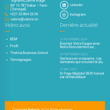
Signares,2ième étage
Linkedin
BP 15 787 Dakar – Fann
[ Senegal]
+221 33 864 26 06
Instagram
valoris@valoris.sn
Visitez aussi
Dernière actualité
BEM
25 NOVEMBRE 2024
Boostez Votre Équipe avec
Profil
Notre Recrutement sur
Mesure
Thelma Business School
30 SEPTEMBRE 2024
Secteurs en croissance : Les
Témoignages
domaines qui recrutent le plus
et les opportunités à saisir
25 MAI 2022
Dr Pape Madické DIOP, honoré
par la République
Copyright
Valoris
. Tous droits réservés.