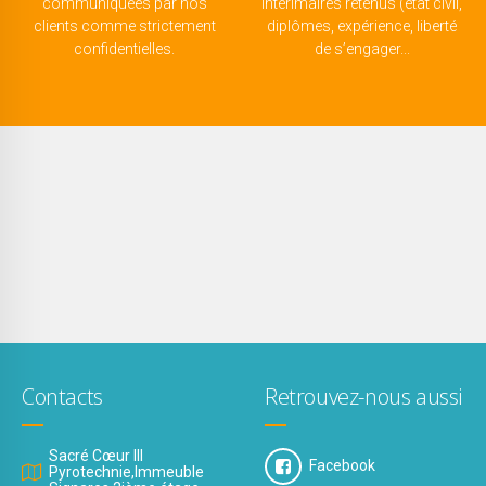
communiquées par nos
intérimaires retenus (état civil,
clients comme strictement
diplômes, expérience, liberté
confidentielles.
de s’engager...
Contacts
Retrouvez-nous aussi
Sacré Cœur III
Facebook
Pyrotechnie,Immeuble